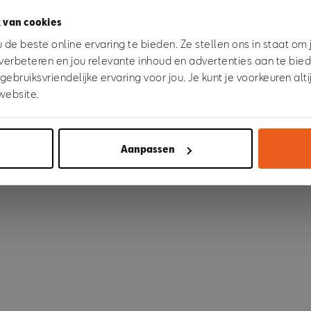
 van cookies
 went wrong. Please try refreshing the app
de beste online ervaring te bieden. Ze stellen ons in staat om
verbeteren en jou relevante inhoud en advertenties aan te bie
bruiksvriendelijke ervaring voor jou. Je kunt je voorkeuren alt
Refresh
website.
Aanpassen