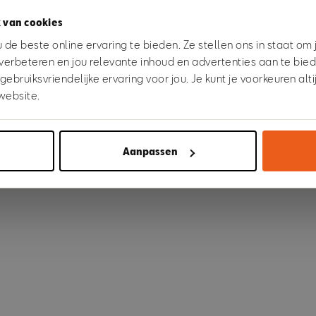
 van cookies
 went wrong. Please try refreshing the app
de beste online ervaring te bieden. Ze stellen ons in staat om
verbeteren en jou relevante inhoud en advertenties aan te bie
bruiksvriendelijke ervaring voor jou. Je kunt je voorkeuren alt
Refresh
website.
Aanpassen