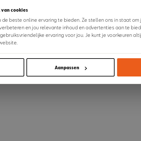
 van cookies
 went wrong. Please try refreshing the app
de beste online ervaring te bieden. Ze stellen ons in staat om
verbeteren en jou relevante inhoud en advertenties aan te bie
bruiksvriendelijke ervaring voor jou. Je kunt je voorkeuren alt
Refresh
website.
Aanpassen